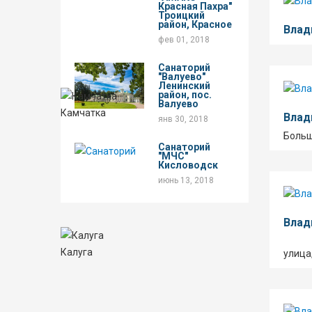
Красная Пахра"
Троицкий
район, Красное
Влад
фев 01, 2018
Санаторий
"Валуево"
Ленинский
район, пос.
Валуево
Камчатка
Влад
янв 30, 2018
Больш
Санаторий
"МЧС"
Кисловодск
июнь 13, 2018
Влад
Калуга
улица