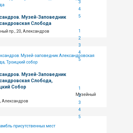
3
4
5
сандров. Музей-Заповедник
сандровская Слобода
1
ный пр., 20, Александров
2
3
4
5
сандров. Музей-Заповедник
сандровская Слобода,
цкий Собор
1
Музейный
2
0, Александров
3
4
5