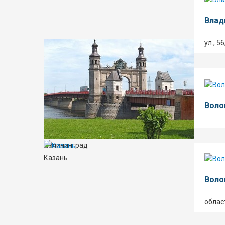
Влад
ул., 5
Воло
Калининград
Казань
Воло
област