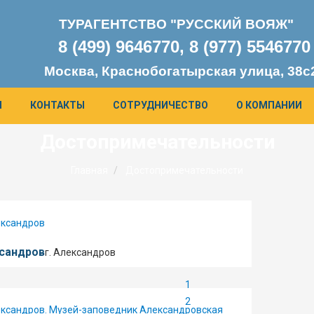
ТУРАГЕНТСТВО "РУССКИЙ ВОЯЖ"
8 (499) 9646770, 8 (977) 554677
0
Москва, Краснобогатырская улица, 38с
Я
КОНТАКТЫ
СОТРУДНИЧЕСТВО
О КОМПАНИИ
Достопримечательности
Главная
Достопримечательности
сандров
г. Александров
1
2