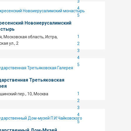
3
4
5
ресенский Новоиерусалимский
стырь
1
я, Московская область, Истра,
кая ул., 2
2
3
4
5
дарственная Третьяковская
рея
1
шинский пер., 10, Москва
2
3
4
5
дарственный Дом-Музей