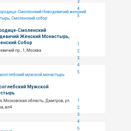
3
4
5
родице-Смоленский
девичий Женский Монастырь,
енский Собор
1
евичий пр., 1, Москва
2
3
4
5
соглебский Мужской
стырь
1
я, Московская область, Дмитров, ул.
а, вл4
2
3
4
5