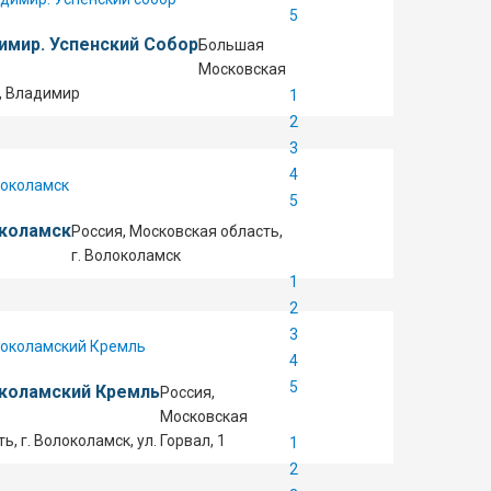
5
имир. Успенский Собор
Большая
Московская
6, Владимир
1
2
3
4
5
коламск
Россия, Московская область,
г. Волоколамск
1
2
3
4
5
коламский Кремль
Россия,
Московская
ь, г. Волоколамск, ул. Горвал, 1
1
2