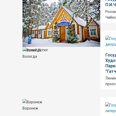
П.И.
Росси
Чайко
Великий Устюг
Госу
Вологда
Худо
Парк
"Гат
Ленин
просп.
Воронеж