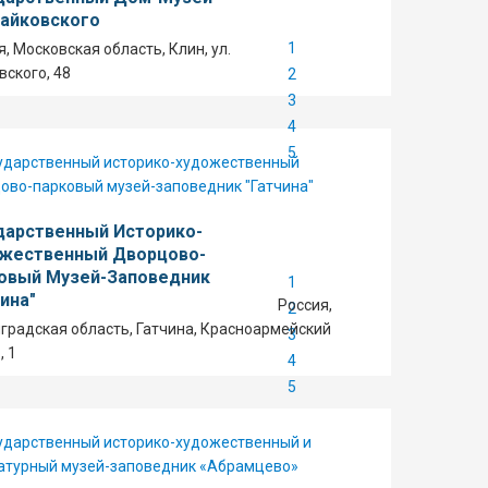
Чайковского
1
я, Московская область, Клин, ул.
вского, 48
2
3
4
5
дарственный Историко-
жественный Дворцово-
овый Музей-Заповедник
1
чина"
Россия,
2
градская область, Гатчина, Красноармейский
3
, 1
4
5