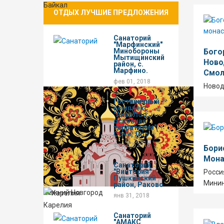
Байкал
ОТДЫХ ЛУЧШИЕ ПРЕДЛОЖЕНИЯ
Санаторий
"Марфинский"
Минобороны
Бого
Мытищинский
Ново
район, с.
Марфино.
Смол
фев 01, 2018
Новод
Гостиничный
комплекс
"АкваЛоо,
основная
территория"
Сочи, Лоо
фев 02, 2018
Бори
Мона
Санаторий
"Виктория"
Росси
Пушкинский
Минин
район, Раково
Нижний Новгород
янв 31, 2018
Карелия
Санаторий
"АМАКС