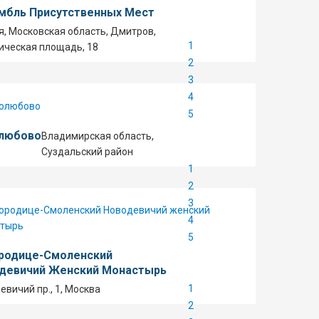
мбль Присутственных Мест
я, Московская область, Дмитров,
1
ическая площадь, 18
2
3
4
5
любово
Владимирская область,
Суздальский район
1
2
3
4
5
родице-Смоленский
девичий Женский Монастырь
1
евичий пр., 1, Москва
2