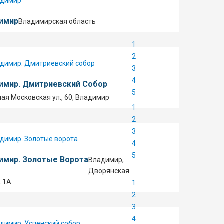
имир
Владимирская область
1
2
3
4
имир. Дмитриевский Собор
5
ая Московская ул., 60, Владимир
1
2
3
4
5
имир. Золотые Ворота
Владимир,
Дворянская
, 1А
1
2
3
4