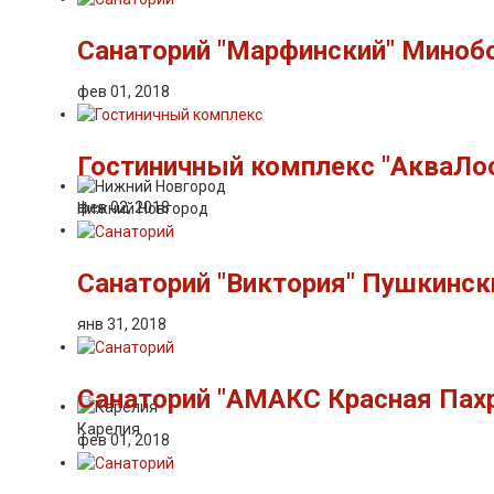
Санаторий "Марфинский" Миноб
фев 01, 2018
Гостиничный комплекс "АкваЛоо
фев 02, 2018
Нижний Новгород
Санаторий "Виктория" Пушкинск
янв 31, 2018
Санаторий "АМАКС Красная Пахр
Карелия
фев 01, 2018