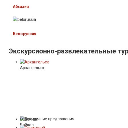
Абхазия
Белоруссия
Экскурсионно-развлекательные
ту
Архангельск
Отдых лучшие предложения
Байкал