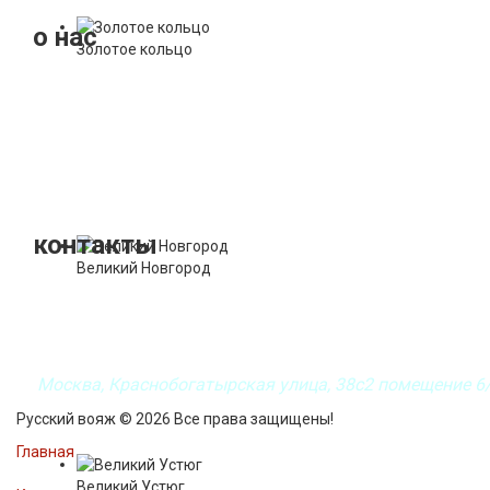
о нас
Золотое кольцо
19 лет на рынке внутреннего туризма!
Мы предоставляем готовые турпакеты по разным направлениям
также экскурсионные туры по всем регионам России.
При работе с организациями у нас индивидуальный подход к 
корпоративные туры и экскурсии.
контакты
Великий Новгород
+7 (499) 964-67-70
+7 (977) 554-67-70
+7 (963) 670-05-59
Москва, Краснобогатырская улица, 38с2
помещение 6
Русский вояж © 2026 Все права защищены!
Главная
Великий Устюг