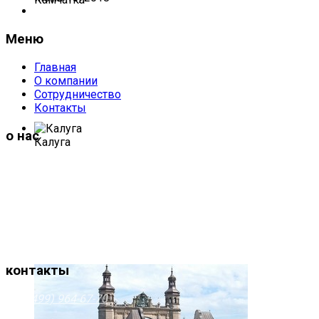
Меню
Главная
О компании
Сотрудничество
Контакты
о нас
Калуга
19 лет на рынке внутреннего туризма!
Мы предоставляем готовые турпакеты по разным направл
выходные, а также экскурсионные туры по всем региона
При работе с организациями у нас индивидуальный подх
корпоративные туры и экскурсии.
контакты
+7 (499) 964-67-70