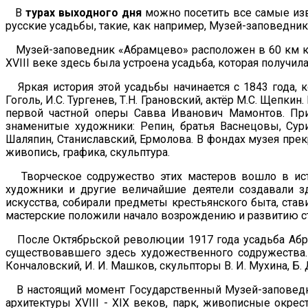
В
турах выходного дня
можно посетить все самые изв
русские усадьбы, такие, как например, Музей-заповедник
Музей-заповедник «Абрамцево» расположен в 60 км к се
XVIII веке здесь была устроена усадьба, которая получи
Яркая история этой усадьбы начинается с 1843 года, ко
Гоголь, И.С. Тургенев, Т.Н. Грановский, актёр М.С. Щеп
первой частной оперы Савва Иванович Мамонтов. При
знаменитые художники: Репин, братья Васнецовы, Сури
Шаляпин, Станиславский, Ермолова. В фондах музея пр
живопись, графика, скульптура.
Творческое содружество этих мастеров вошло в исто
художники и другие величайшие деятели создавали зд
искусства, собирали предметы крестьянского быта, ста
мастерские положили начало возрождению и развитию ст
После Октябрьской революции 1917 года усадьба Абра
существовавшего здесь художественного содружества. 
Кончаловский, И. И. Машков, скульпторы В. И. Мухина, Б.
В настоящий момент Государственный Музей-заповедни
архитектуры XVIII - XIX веков, парк, живописные окрес