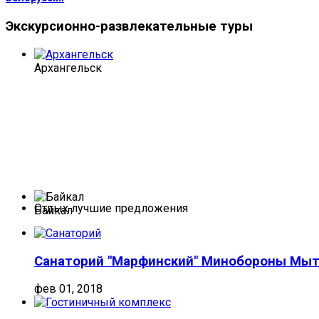
Экскурсионно-развлекательные
туры
Архангельск
Отдых лучшие предложения
Байкал
Санаторий "Марфинский" Минобороны Мыти
фев 01, 2018