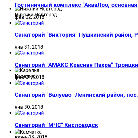
Гостиничный комплекс "АкваЛоо, основная
Нижний Новгород
фев 02, 2018
Санаторий "Виктория" Пушкинский район, 
янв 31, 2018
Санаторий "АМАКС Красная Пахра" Троицки
Карелия
фев 01, 2018
Санаторий "Валуево" Ленинский район, пос
янв 30, 2018
Санаторий "МЧС" Кисловодск
июнь 13, 2018
Камчатка