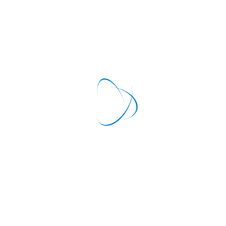
Санаторий "Орбита-2"
Россия
Солнечногорский Район,
Дер. Толстяково
Московская область
Подмосковье
1
2
3
4
5
Санаторий "Пушкино"
Россия
Пушкинский Район,
Пушкино
Московская область
Подмосковье
1
2