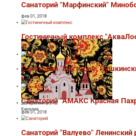
Санаторий "Марфинский" Миноб
фев 01, 2018
Гостиничный комплекс "АкваЛоо
фев 02, 2018
Санаторий "Виктория" Пушкинск
янв 31, 2018
Санаторий "АМАКС Красная Пахр
Нижний Новгород
Карелия
фев 01, 2018
Санаторий "Валуево" Ленинский 