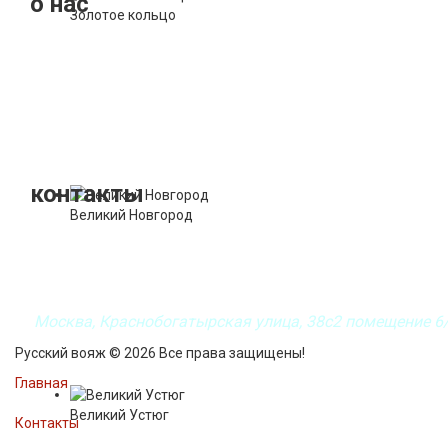
о нас
Золотое кольцо
19 лет на рынке внутреннего туризма!
Мы предоставляем готовые турпакеты по разным направлениям
также экскурсионные туры по всем регионам России.
При работе с организациями у нас индивидуальный подход к 
корпоративные туры и экскурсии.
контакты
Великий Новгород
+7 (499) 964-67-70
+7 (977) 554-67-70
+7 (963) 670-05-59
Москва, Краснобогатырская улица, 38с2
помещение 6
Русский вояж © 2026 Все права защищены!
Главная
Великий Устюг
Контакты