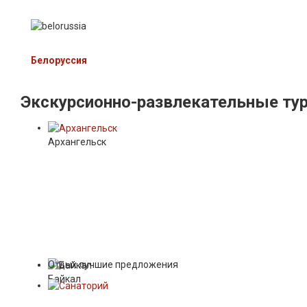
Белоруссия
Экскурсионно-развлекательные
ту
Архангельск
Отдых лучшие предложения
Байкал