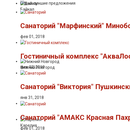
Отдых лучшие предложения
Байкал
Санаторий "Марфинский" Миноб
фев 01, 2018
Гостиничный комплекс "АкваЛоо
фев 02, 2018
Нижний Новгород
Санаторий "Виктория" Пушкинск
янв 31, 2018
Санаторий "АМАКС Красная Пахр
Карелия
фев 01, 2018