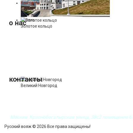
Контакты
Казань
о нас
Золотое кольцо
19 лет на рынке внутреннего туризма!
Мы предоставляем готовые турпакеты по разным направлениям
также экскурсионные туры по всем регионам России.
При работе с организациями у нас индивидуальный подход к 
корпоративные туры и экскурсии.
контакты
Великий Новгород
+7 (499) 964-67-70
+7 (977) 554-67-70
+7 (963) 670-05-59
Москва, Краснобогатырская улица, 38с2
помещение 6
Русский вояж © 2026 Все права защищены!