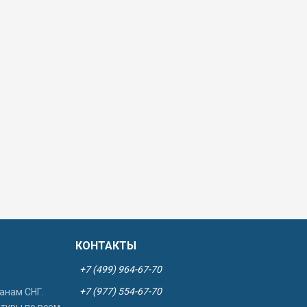
КОНТАКТЫ
+7 (499) 964-67-70
+7 (977) 554-67-70
анам СНГ.
 туры по всем