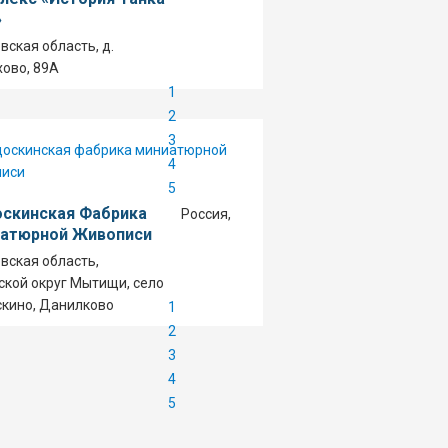
»
вская область, д.
ово, 89А
1
2
3
4
5
скинская Фабрика
Россия,
атюрной Живописи
вская область,
ской округ Мытищи, село
кино, Данилково
1
2
3
4
5