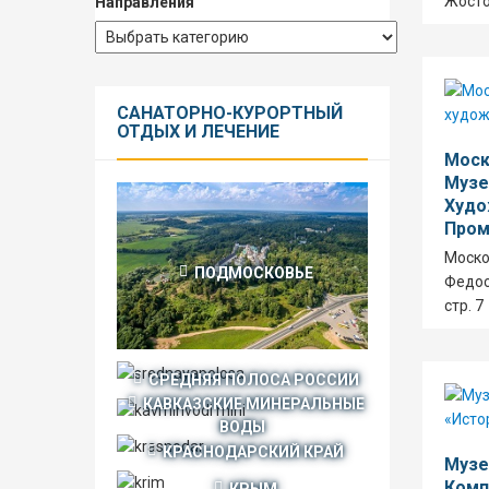
Жостов
Направления
САНАТОРНО-КУРОРТНЫЙ
ОТДЫХ И ЛЕЧЕНИЕ
Моск
Музе
Худо
Пром
Моско
ПОДМОСКОВЬЕ
Федос
стр. 7
СРЕДНЯЯ ПОЛОСА РОССИИ
КАВКАЗСКИЕ МИНЕРАЛЬНЫЕ
ВОДЫ
КРАСНОДАРСКИЙ КРАЙ
Музе
Комп
КРЫМ