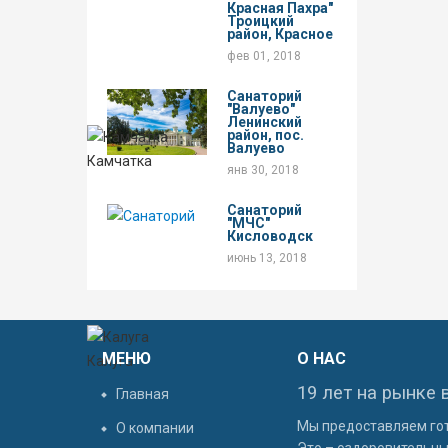
Красная Пахра"
Троицкий
район, Красное
фев 01, 2018
Санаторий
"Валуево"
Ленинский
район, пос.
Валуево
Камчатка
янв 30, 2018
Санаторий
"МЧС"
Кисловодск
июнь 13, 2018
МЕНЮ
О НАС
Калуга
19 лет на рынке 
Главная
Мы предоставляем гот
О компании
Это – оздоровительный