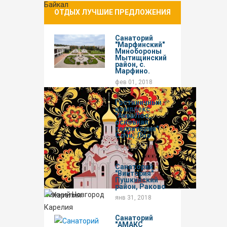
Байкал
ОТДЫХ ЛУЧШИЕ ПРЕДЛОЖЕНИЯ
Санаторий
"Марфинский"
Минобороны
Мытищинский
район, с.
Марфино.
фев 01, 2018
Гостиничный
комплекс
"АкваЛоо,
основная
территория"
Сочи, Лоо
фев 02, 2018
Санаторий
"Виктория"
Пушкинский
район, Раково
Нижний Новгород
янв 31, 2018
Карелия
Санаторий
"АМАКС