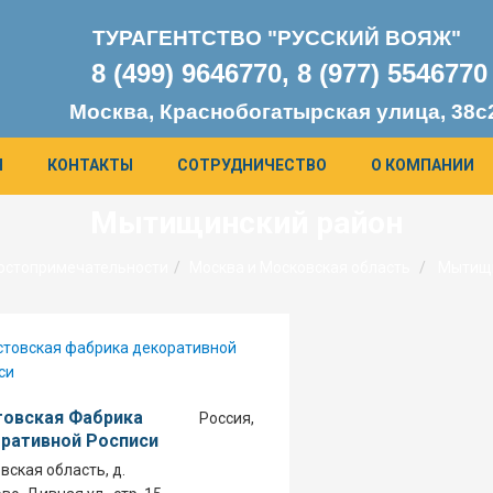
ТУРАГЕНТСТВО "РУССКИЙ ВОЯЖ"
8 (499) 9646770, 8 (977) 554677
0
Москва, Краснобогатырская улица, 38с
Я
КОНТАКТЫ
СОТРУДНИЧЕСТВО
О КОМПАНИИ
Мытищинский район
остопримечательности
Москва и Московская область
Мытищи
овская Фабрика
Россия,
ративной Росписи
вская область, д.