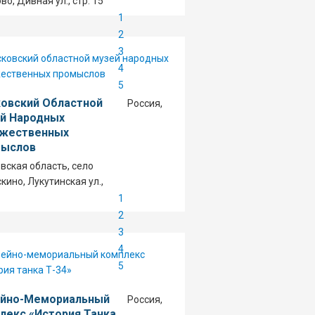
о, Дивная ул., стр. 15
1
2
3
4
5
овский Областной
Россия,
й Народных
жественных
ыслов
вская область, село
кино, Лукутинская ул.,
1
2
3
4
5
йно-Мемориальный
Россия,
лекс «История Танка