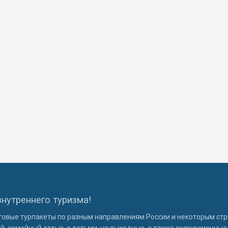
внутреннего туризма!
овые турпакеты по разным направлениям России и некоторым стр
, семейный отдых, с детьми, на выходные, а также экскурсионные