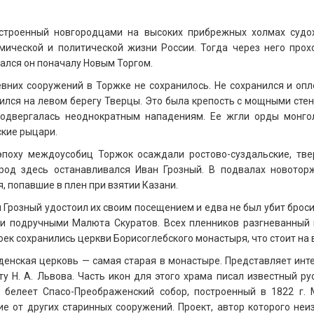
оенный новгородцами на высоких прибрежных холмах судохо
мической и политической жизни России. Тогда через него прох
ался он поначалу Новым Торгом.
их сооружений в Торжке не сохранилось. Не сохранился и опло
ился на левом берегу Тверцы. Это была крепость с мощными ст
одвергалась неоднократным нападениям. Ее жгли орды монгол
кие рыцари.
ху междоусобиц Торжок осаждали ростово-суздальские, твер
род здесь останавливался Иван Грозный. В подвалах новоторж
я, попавшие в плен при взятии Казани.
Грозный удостоил их своим посещением и едва не был убит брос
и подручными Малюта Скуратов. Всех пленников разгневанный ц
оек сохранились церкви Борисоглебского монастыря, что стоит н
нская церковь — самая старая в монастыре. Представляет интер
ту Н. А. Львова. Часть икон для этого храма писал известный ру
 белеет Спасо-Преображенский собор, построенный в 1822 г. 
ие от других старинных сооружений. Проект, автор которого не