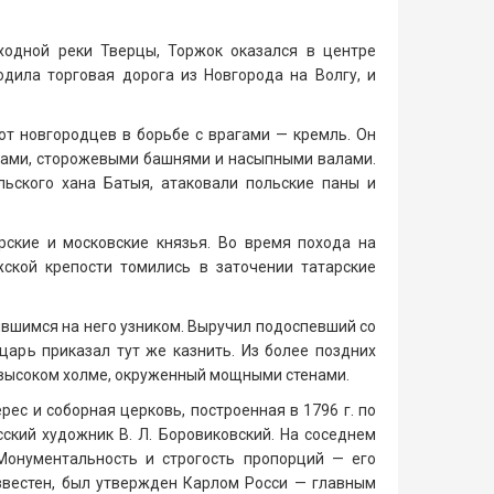
дной реки Тверцы, Торжок оказался в центре
одила торговая дорога из Новгорода на Волгу, и
т новгородцев в борьбе с врагами — кремль. Он
енами, сторожевыми башнями и насыпными валами.
ьского хана Батыя, атаковали польские паны и
ские и московские князья. Во время похода на
ской крепости томились в заточении татарские
ившимся на него узником. Выручил подоспевший со
арь приказал тут же казнить. Из более поздних
а высоком холме, окруженный мощными стенами.
ес и соборная церковь, построенная в 1796 г. по
сский художник В. Л. Боровиковский. На соседнем
Монументальность и строгость пропорций — его
известен, был утвержден Карлом Росси — главным