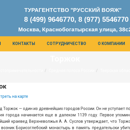
ТУРАГЕНТСТВО "РУССКИЙ ВОЯЖ"
8 (499) 9646770, 8 (977) 554677
0
Москва, Краснобогатырская улица, 38с
Я
КОНТАКТЫ
СОТРУДНИЧЕСТВО
О КОМПАНИИ
Торжок
стопримечательности
Средняя полоса России
Тверская обла
ок
треть на карте
 Торжок — один из древнейших городов России. Он не уступает по
ия города начинается еще в далеком 1139 году. Первое упомин
йший краевед Верхневолжья А. А. Суслов утверждает, что Торжо
 возник Борисоглебский монастырь в память предательски убит