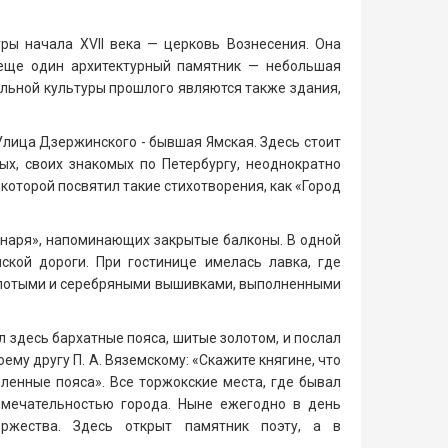
ы начала XVII века — церковь Вознесения. Она
 еще один архитектурный памятник — небольшая
ельной культуры прошлого являются также здания,
лица Дзержинского - бывшая Ямская. Здесь стоит
х, своих знакомых по Петербургу, неоднократно
, которой посвятил такие стихотворения, как «Город
наря», напоминающих закрытые балконы. В одной
кой дороги. При гостинице имелась лавка, где
золотыми и серебряными вышивками, выполненными
 здесь бархатные пояса, шитые золотом, и послал
ему другу П. А. Вяземскому: «Скажите княгине, что
пленные пояса». Все торжокские места, где бывал
имечательностью города. Ныне ежегодно в день
ржества. Здесь открыт памятник поэту, а в