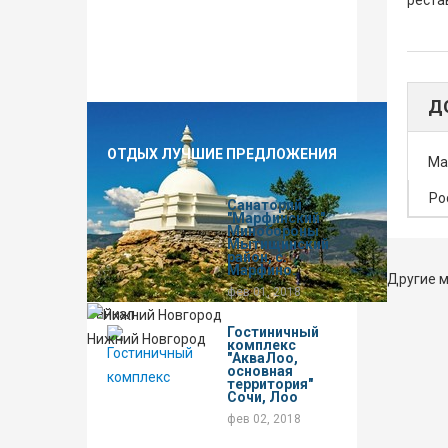
реста
Д
ОТДЫХ ЛУЧШИЕ ПРЕДЛОЖЕНИЯ
Ма
Ро
Санаторий
"Марфинский"
Минобороны
Мытищинский
район, с.
Марфино.
Другие м
фев 01, 2018
Байкал
Гостиничный
Нижний Новгород
комплекс
"АкваЛоо,
основная
территория"
Сочи, Лоо
фев 02, 2018