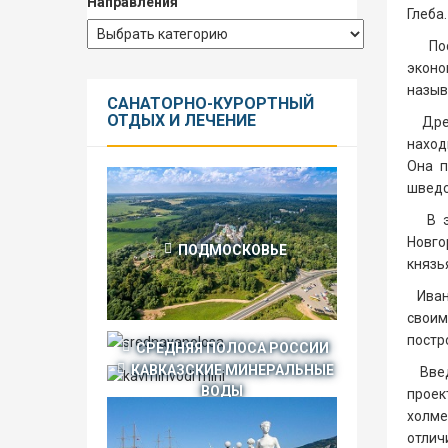
Направления
Глеба.
Постр
эконо
назыв
САНАТОРНО-КУРОРТНЫЙ
ОТДЫХ И ЛЕЧЕНИЕ
Древн
наход
Она п
шведс
В эпо
Новго
ПОДМОСКОВЬЕ
князь
Иван 
своим
постр
СРЕДНЯЯ ПОЛОСА РОССИИ
КАВКАЗСКИЕ МИНЕРАЛЬНЫЕ
Введе
ВОДЫ
проек
холме
отлич