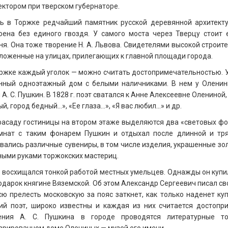
ектором при тверском губернаторе.
в Торжке редчайший памятник русской деревянной архитектур
оена без единого гвоздя. У самого моста через Тверцу стоит
ня. Она тоже творение Н. А. Львова. Свидетелями высокой строит
ложенные на улицах, прилегающих к главной площади города.
жке каждый уголок — можно считать достопримечательностью. У
нный одноэтажный дом с белыми наличниками. В нем у Оленины
 А. С. Пушкин. В 1828 г. поэт сватался к Анне Алексеевне Олениной
, город бедный...», «Ее глаза...», «Я вас любил...» и др.
саду гостиницы на втором этаже выделяются два «световых фо
мнат с таким фонарем Пушкин и отдыхал после длинной и тряс
вались различные сувениры, в том числе изделия, украшенные 
ными руками торжокских мастериц.
восхищался тонкой работой местных умельцев. Однажды он купил
подарок княгине Вяземской. Об этом Александр Сергеевич писал сво
сю прелесть московскую за пояс заткнет, как только наденет ку
ий поэт, широко известны и каждая из них считается достопр
ения А. С. Пушкина в городе проводятся литературные то