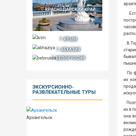
архит
КРАСНОДАРСКИЙ КРАЙ
Есть 
постр
часов
распо
КРЫМ
В Тор
АБХАЗИЯ
стари
бывал
БЕЛОРУССИЯ
пышный
По фа
из ко
прода
ЭКСКУРСИОННО-
РАЗВЛЕКАТЕЛЬНЫЕ
ТУРЫ
искус
Поэт 
их в 
она в
Архангельск
велик
рожд